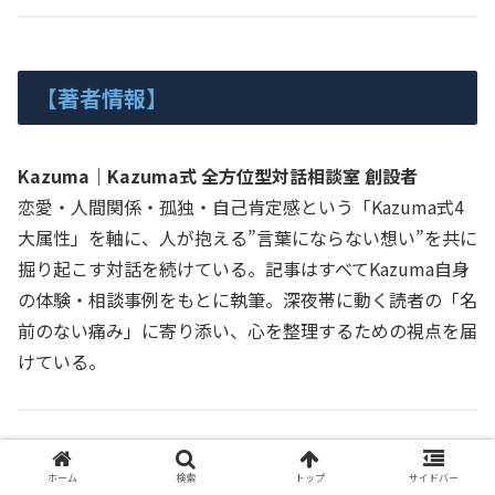
【著者情報】
Kazuma｜Kazuma式 全方位型対話相談室 創設者
恋愛・人間関係・孤独・自己肯定感という「Kazuma式4
大属性」を軸に、人が抱える”言葉にならない想い”を共に
掘り起こす対話を続けている。記事はすべてKazuma自身
の体験・相談事例をもとに執筆。深夜帯に動く読者の「名
前のない痛み」に寄り添い、心を整理するための視点を届
けている。
ホーム
検索
トップ
サイドバー
【免責事項】