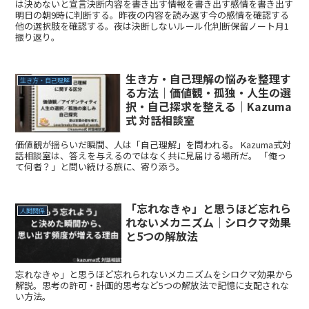
は決めないと宣言決断内容を書き出す情報を書き出す感情を書き出す
明日の朝9時に判断する。昨夜の内容を読み返す今の感情を確認する
他の選択肢を確認する。夜は決断しないルール化判断保留ノート月1
振り返り。
生き方・自己理解の悩みを整理す
生き方・自己理解
る方法｜価値観・孤独・人生の選
択・自己探求を整える｜Kazuma
式 対話相談室
価値観が揺らいだ瞬間、人は「自己理解」を問われる。 Kazuma式対
話相談室は、答えを与えるのではなく共に見届ける場所だ。 「俺っ
て何者？」と問い続ける旅に、寄り添う。
「忘れなきゃ」と思うほど忘れら
人間関係
れないメカニズム｜シロクマ効果
と5つの解放法
忘れなきゃ」と思うほど忘れられないメカニズムをシロクマ効果から
解説。思考の許可・計画的思考など5つの解放法で記憶に支配されな
い方法。