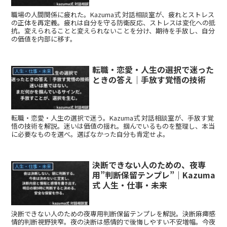
職場の人間関係に疲れた。Kazuma式 対話相談室が、疲れとストレス
の正体を再定義。疲れは自分を守る防衛反応、ストレスは変化への抵
抗。変えられることと変えられないことを分け、期待を手放し、自分
の価値を内部に移す。
転職・恋愛・人生の選択で迷った
人生・仕事・未来
ときの答え｜手放す覚悟の技術
転職・恋愛・人生の選択で迷う。Kazuma式 対話相談室が、手放す覚
悟の技術を解説。迷いは価値の揺れ。掴んでいるものを整理し、本当
に必要なものを選べ。選ばなかった自分も肯定せよ。
決断できない人のための、夜専
人生・仕事・未来
用”判断保留テンプレ”｜Kazuma
式 人生・仕事・未来
決断できない人のための夜専用判断保留テンプレを解説。決断麻痺感
情的判断視野狭窄。夜の決断は感情的で後悔しやすい不安増幅。今夜