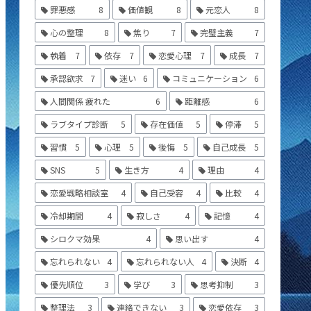
罪悪感
8
価値観
8
元恋人
8
心の整理
8
焦り
7
完璧主義
7
執着
7
依存
7
恋愛心理
7
成長
7
承認欲求
7
迷い
6
コミュニケーション
6
人間関係 疲れた
6
距離感
6
ラブタイプ診断
5
存在価値
5
停滞
5
習慣
5
心理
5
後悔
5
自己成長
5
SNS
5
生き方
4
理由
4
恋愛戦略相談室
4
自己受容
4
比較
4
冷却期間
4
寂しさ
4
記憶
4
シロクマ効果
4
思い出す
4
忘れられない
4
忘れられない人
4
決断
4
優先順位
3
学び
3
思考抑制
3
整理法
3
連絡できない
3
恋愛依存
3