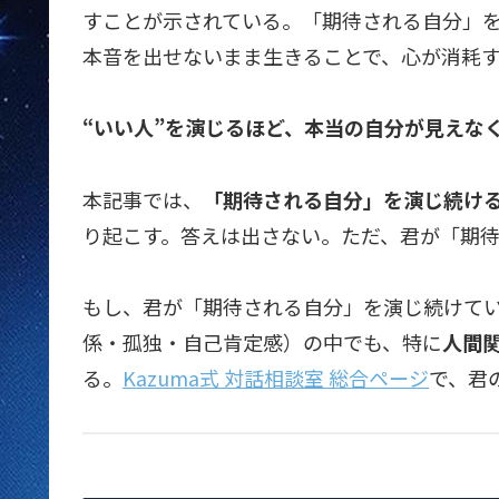
すことが示されている。「期待される自分」
本音を出せないまま生きることで、心が消耗
“いい人”を演じるほど、本当の自分が見えな
本記事では、
「期待される自分」を演じ続け
り起こす。答えは出さない。ただ、君が「期
もし、君が「期待される自分」を演じ続けている
係・孤独・自己肯定感）の中でも、特に
人間
る。
Kazuma式 対話相談室 総合ページ
で、君