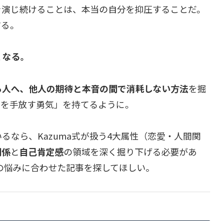
を演じ続けることは、本当の自分を抑圧することだ。
する。
くなる。
る人へ、他人の期待と本音の間で消耗しない方法
を掘
待を手放す勇気」を持てるように。
なら、Kazuma式が扱う4大属性（恋愛・人間関
関係
と
自己肯定感
の領域を深く掘り下げる必要があ
の悩みに合わせた記事を探してほしい。