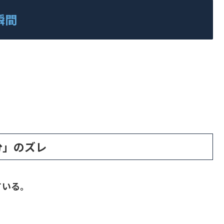
瞬間
分」のズレ
ている。