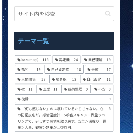
テーマ一覧
kazuma式
118
再定義
24
自己理解
19
孤独
19
自己肯定感
18
未練
17
人間関係
17
境界線
13
自己否定
11
夜
11
恋愛
11
感情整理
9
不安
9
復縁
9
「何も感じない」のは壊れているからじゃない。心
8
の防衛反応だ。感情温度計・5呼吸スキャン・微量ラベ
リングで、少しずつ感情を取り戻す。安全＞深掘り、微
量＞大量、観察＞制圧が回復原則。