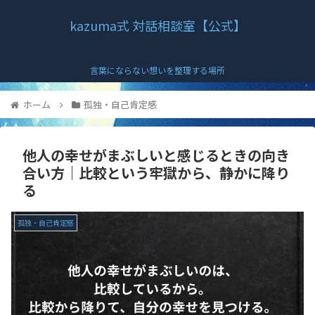
kazuma式 対話相談室【公式】
言葉にならない想いを整理する場所
ホーム
孤独・自己肯定感
他人の幸せがまぶしいと感じるときの向き
合い方｜比較という牢獄から、静かに降り
る
孤独・自己肯定感