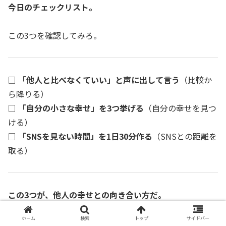
今日のチェックリスト。
この3つを確認してみろ。
□
「他人と比べなくていい」と声に出して言う
（比較か
ら降りる）
□
「自分の小さな幸せ」を3つ挙げる
（自分の幸せを見つ
ける）
□
「SNSを見ない時間」を1日30分作る
（SNSとの距離を
取る）
この3つが、他人の幸せとの向き合い方だ。
ホーム
検索
トップ
サイドバー
他人の幸せがまぶしいのは、