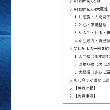
Kazuma式とは
Kazuma式 4大
1. 恋愛・人間関
2. 心・感情整理
3. 人生・仕事・
4. 生き方・自己
関連記事の一部を紹
入門編（まず読む
深掘り編（次に読
実践編（さらに深
もし今すぐ誰かに話
【著者情報】
【免責事項】