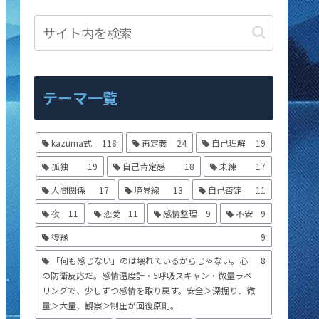
テーマ一覧
kazuma式
118
再定義
24
自己理解
19
孤独
19
自己肯定感
18
未練
17
人間関係
17
境界線
13
自己否定
11
夜
11
恋愛
11
感情整理
9
不安
9
復縁
9
「何も感じない」のは壊れているからじゃない。心
8
の防衛反応だ。感情温度計・5呼吸スキャン・微量ラベ
リングで、少しずつ感情を取り戻す。安全＞深掘り、微
量＞大量、観察＞制圧が回復原則。