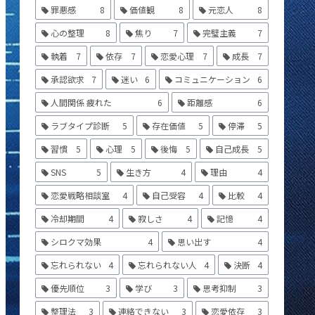
罪悪感
8
価値観
8
元恋人
8
心の整理
8
焦り
7
完璧主義
7
執着
7
依存
7
恋愛心理
7
成長
7
承認欲求
7
迷い
6
コミュニケーション
6
人間関係 疲れた
6
距離感
6
ラブタイプ診断
5
存在価値
5
停滞
5
習慣
5
心理
5
後悔
5
自己成長
5
SNS
5
生き方
4
理由
4
恋愛戦略相談室
4
自己受容
4
比較
4
冷却期間
4
寂しさ
4
記憶
4
シロクマ効果
4
思い出す
4
忘れられない
4
忘れられない人
4
決断
4
優先順位
3
学び
3
思考抑制
3
整理法
3
連絡できない
3
恋愛依存
3