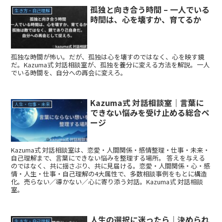
孤独と向き合う時間 – 一人でいる
生き方・自己理解
時間は、心を壊すか、育てるか
孤独な時間が怖い。だが、孤独は心を壊すのではなく、心を映す鏡
だ。Kazuma式 対話相談室が、孤独を養分に変える方法を解説。一人
でいる時間を、自分への再会に変えろ。
Kazuma式 対話相談室｜言葉に
人生・仕事・未来
できない悩みを受け止める総合ペ
ージ
Kazuma式 対話相談室は、恋愛・人間関係・感情整理・仕事・未来・
自己理解まで、言葉にできない悩みを整理する場所。 答えを与える
のではなく、共に揺さぶり、共に見届ける。恋愛・人間関係・心・感
情・人生・仕事・自己理解の4大属性で、多数相談事例をもとに構造
化。売らない／導かない／心に寄り添う対話。Kazuma式 対話相談
室。
人生の選択に迷ったら｜決められ
生き方・自己理解