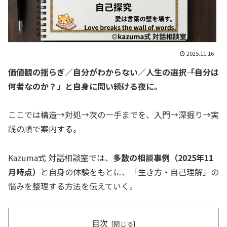
2025.11.16
価値観の揺らぎ／自分がわからない／人生の選択――「自分は
何者なのか？」と自身に問い続ける夜に。
ここでは構造→対処→次の一手までを、入門→深掘り→実
践の順で案内する。
Kazuma式 対話相談室では、
多数の相談事例（2025年11
月時点）
と自身の体験をもとに、「生き方・自己理解」の
悩みを整理する方法を伝えていく。
目次