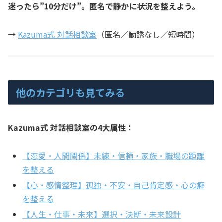
迷ったら”10分だけ”。匿名で静かに状況を整えよう。
→
Kazuma式 対話相談室
（匿名／勧誘なし／短時間）
他のカテゴリも見てみる
Kazuma式 対話相談室の4大属性：
【恋愛・人間関係】未練・信頼・家族・職場の距離
を整える
【心・感情整理】孤独・不安・自己肯定感・心の癖
を整える
【人生・仕事・未来】選択・決断・未来設計