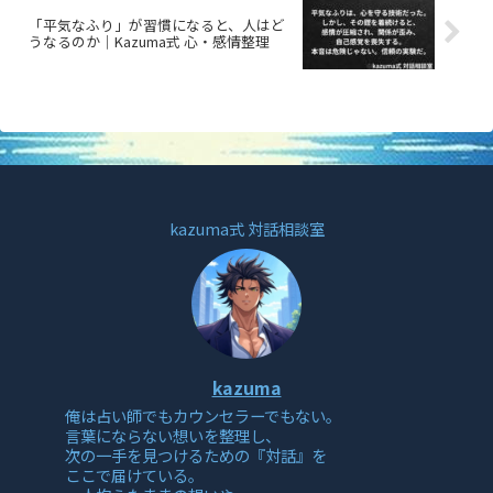
「平気なふり」が習慣になると、人はど
うなるのか｜Kazuma式 心・感情整理
kazuma式 対話相談室
kazuma
俺は占い師でもカウンセラーでもない。
言葉にならない想いを整理し、
次の一手を見つけるための『対話』を
ここで届けている。