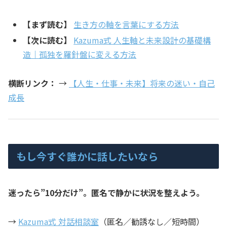
【まず読む】
生き方の軸を言葉にする方法
【次に読む】
Kazuma式 人生軸と未来設計の基礎構
造｜孤独を羅針盤に変える方法
横断リンク：
→
【人生・仕事・未来】将来の迷い・自己
成長
もし今すぐ誰かに話したいなら
迷ったら”10分だけ”。匿名で静かに状況を整えよう。
→
Kazuma式 対話相談室
（匿名／勧誘なし／短時間）