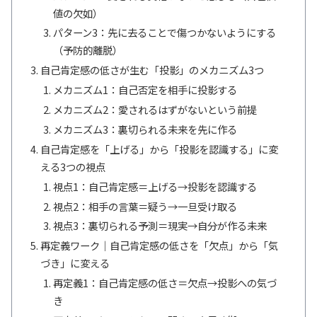
値の欠如）
パターン3：先に去ることで傷つかないようにする
（予防的離脱）
自己肯定感の低さが生む「投影」のメカニズム3つ
メカニズム1：自己否定を相手に投影する
メカニズム2：愛されるはずがないという前提
メカニズム3：裏切られる未来を先に作る
自己肯定感を「上げる」から「投影を認識する」に変
える3つの視点
視点1：自己肯定感＝上げる→投影を認識する
視点2：相手の言葉＝疑う→一旦受け取る
視点3：裏切られる予測＝現実→自分が作る未来
再定義ワーク｜自己肯定感の低さを「欠点」から「気
づき」に変える
再定義1：自己肯定感の低さ＝欠点→投影への気づ
き