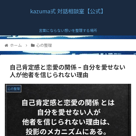
kazuma式 対話相談室【公式】
言葉にならない想いを整理する場所
ホーム
心の整理
自己肯定感と恋愛の関係 – 自分を愛せない
人が他者を信じられない理由
心の整理