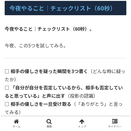
今夜やること｜チェックリスト（60秒）
今夜やること｜チェックリスト（60秒）。
今夜、この5つを試してみろ。
□
相手の優しさを疑った瞬間を3つ書く
（どんな時に疑っ
たか）
□
「自分が自分を否定しているから、相手も否定してい
ると思っている」と声に出す
（投影の認識）
□
相手の優しさを一旦受け取る
（「ありがとう」と言っ
てみる）
□
「裏切られる予測を、自分が作っている」と認識する
ホーム
検索
トップ
サイドバー
（自己実現性の認識）