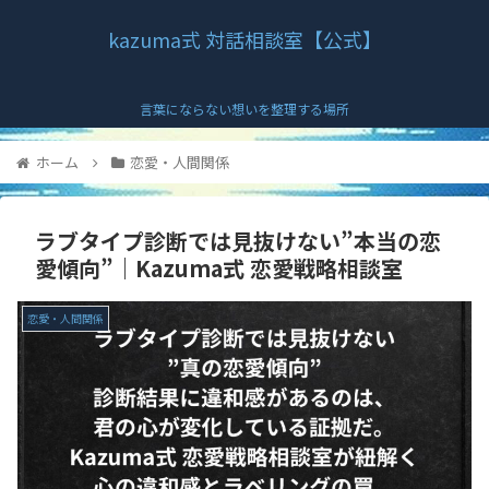
kazuma式 対話相談室【公式】
言葉にならない想いを整理する場所
ホーム
恋愛・人間関係
ラブタイプ診断では見抜けない”本当の恋
愛傾向”｜Kazuma式 恋愛戦略相談室
恋愛・人間関係