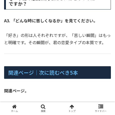
ですか？
A3. 「どんな時に苦しくなるか」を見てください。
「好き」の形は人それぞれですが、「苦しい瞬間」はもっ
と明確です。その瞬間が、君の恋愛タイプの本質です。
関連ページ｜次に読むべき5本
関連ページ。
Kazuma式 対話相談室 総合ページ
【総合ページ】
ホーム
検索
トップ
サイドバー
Kazuma式 恋愛・人間関係カテゴリ
【カテゴリペー