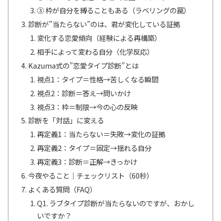
③ 枠が自分を縛ることもある（ラベリングの罠）
診断が”当たらない”のは、君が変化している証拠
変化する恋愛傾向（経験による再構築）
相手によって変わる自分（化学反応）
Kazuma式の”恋愛タイプ診断”とは
視点1：タイプ＝性格→苦しくなる瞬間
視点2：診断＝答え→問いかけ
視点3：枠＝制限→今の心の反映
診断を「対話」に変える
再定義1：当たらない＝失敗→変化の証拠
再定義2：タイプ＝固定→揺れる自分
再定義3：診断＝正解→きっかけ
今夜やること｜チェックリスト（60秒）
よくある質問（FAQ）
Q1. ラブタイプ診断が当たらないのですが、おかし
いですか？