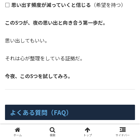
□
思い出す頻度が減っていくと信じる
（希望を持つ）
この5つが、夜の思い出と向き合う第一歩だ。
思い出してもいい。
それは心が整理をしている証拠だ。
今夜、この5つを試してみろ。
よくある質問（FAQ）
よくある質問。
ホーム
検索
トップ
サイドバー