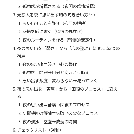
孤独感が増幅される（夜間の感情増幅）
元恋人を夜に思い出す時の向き合い方3つ
思い出すことを許す（抑圧の解除）
感情を紙に書く（感情の外在化）
夜のルーティンを作る（習慣的安定化）
夜の思い出を「弱さ」から「心の整理」に変える3つの
視点
夜の思い出＝弱さ→心の整理
孤独感＝問題→自分と向き合う時間
思い出す頻度＝変わらない→減っていく
夜の思い出を「苦痛」から「回復のプロセス」に変え
る
夜の思い出＝苦痛→回復のプロセス
防衛機制の解除＝失敗→必要なプロセス
夜の孤独＝空虚→成長の時間
チェックリスト（60秒）