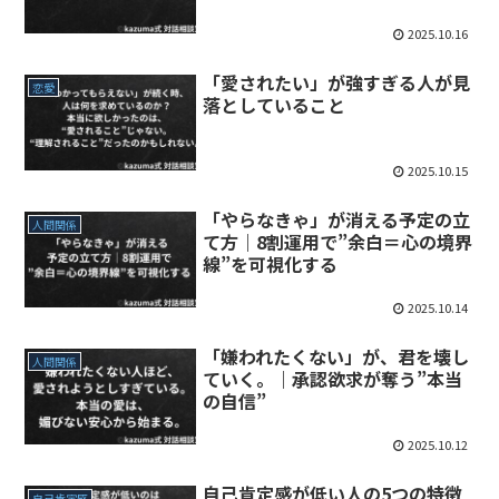
2025.10.16
「愛されたい」が強すぎる人が見
恋愛
落としていること
2025.10.15
「やらなきゃ」が消える予定の立
人間関係
て方｜8割運用で”余白＝心の境界
線”を可視化する
2025.10.14
「嫌われたくない」が、君を壊し
人間関係
ていく。｜承認欲求が奪う”本当
の自信”
2025.10.12
自己肯定感が低い人の5つの特徴
自己肯定感