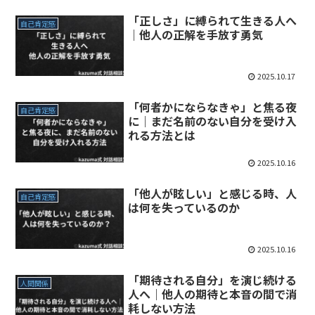
「正しさ」に縛られて生きる人へ
自己肯定感
｜他人の正解を手放す勇気
2025.10.17
「何者かにならなきゃ」と焦る夜
自己肯定感
に｜まだ名前のない自分を受け入
れる方法とは
2025.10.16
「他人が眩しい」と感じる時、人
自己肯定感
は何を失っているのか
2025.10.16
「期待される自分」を演じ続ける
人間関係
人へ｜他人の期待と本音の間で消
耗しない方法