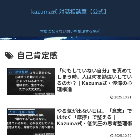
kazuma式 対話相談室【公式】
言葉にならない想いを整理する場所
自己肯定感
「何もしていない自分」を責めて
心・感情整理
しまう時、人は何を勘違いしてい
るのか？｜Kazuma式・停滞の心
理構造
2025.10.21
やる気が出ない日は、「意志」で
人生・仕事・未来
はなく「摩擦」で整える｜
Kazuma式・低気圧の思考整理術
2025.10.20