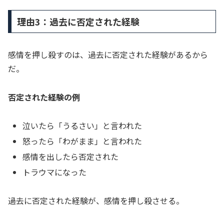
理由3：過去に否定された経験
感情を押し殺すのは、過去に否定された経験があるから
だ。
否定された経験の例
泣いたら「うるさい」と言われた
怒ったら「わがまま」と言われた
感情を出したら否定された
トラウマになった
過去に否定された経験が、感情を押し殺させる。