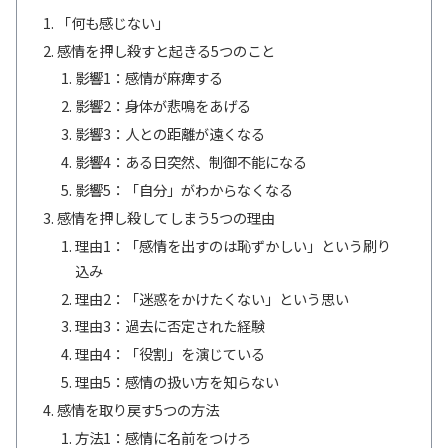
「何も感じない」
感情を押し殺すと起きる5つのこと
影響1：感情が麻痺する
影響2：身体が悲鳴をあげる
影響3：人との距離が遠くなる
影響4：ある日突然、制御不能になる
影響5：「自分」がわからなくなる
感情を押し殺してしまう5つの理由
理由1：「感情を出すのは恥ずかしい」という刷り
込み
理由2：「迷惑をかけたくない」という思い
理由3：過去に否定された経験
理由4：「役割」を演じている
理由5：感情の扱い方を知らない
感情を取り戻す5つの方法
方法1：感情に名前をつけろ