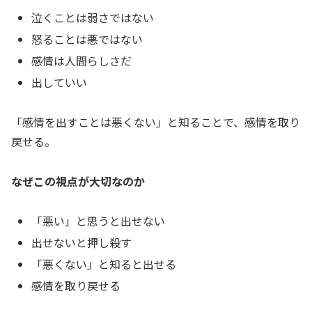
泣くことは弱さではない
怒ることは悪ではない
感情は人間らしさだ
出していい
「感情を出すことは悪くない」と知ることで、感情を取り
戻せる。
なぜこの視点が大切なのか
「悪い」と思うと出せない
出せないと押し殺す
「悪くない」と知ると出せる
感情を取り戻せる