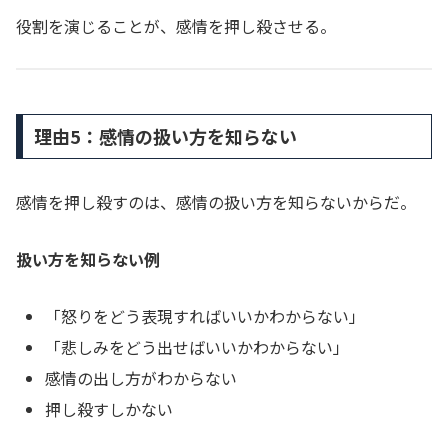
役割を演じることが、感情を押し殺させる。
理由5：感情の扱い方を知らない
感情を押し殺すのは、感情の扱い方を知らないからだ。
扱い方を知らない例
「怒りをどう表現すればいいかわからない」
「悲しみをどう出せばいいかわからない」
感情の出し方がわからない
押し殺すしかない