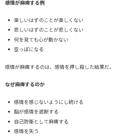
感情が麻痺する例
楽しいはずのことが楽しくない
悲しいはずのことが悲しくない
何を見ても心が動かない
空っぽになる
感情が麻痺するのは、感情を押し殺した結果だ。
なぜ麻痺するのか
感情を感じないようにし続ける
脳が感情を遮断する
自己防衛として麻痺する
感情を失う