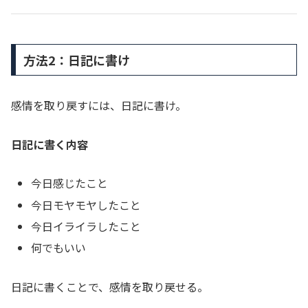
方法2：日記に書け
感情を取り戻すには、日記に書け。
日記に書く内容
今日感じたこと
今日モヤモヤしたこと
今日イライラしたこと
何でもいい
日記に書くことで、感情を取り戻せる。