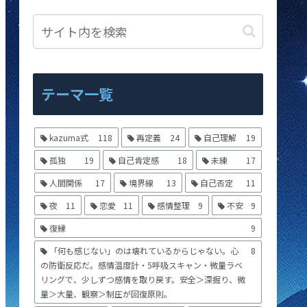
テーマ一覧
kazuma式
118
再定義
24
自己理解
19
孤独
19
自己肯定感
18
未練
17
人間関係
17
境界線
13
自己否定
11
夜
11
恋愛
11
感情整理
9
不安
9
復縁
9
「何も感じない」のは壊れているからじゃない。心
8
の防衛反応だ。感情温度計・5呼吸スキャン・微量ラベ
リングで、少しずつ感情を取り戻す。安全＞深掘り、微
量＞大量、観察＞制圧が回復原則。