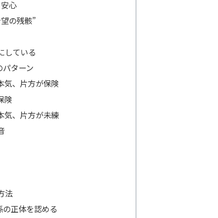
る安心
望の残骸”
にしている
のパターン
本気、片方が保険
保険
本気、片方が未練
音
方法
係の正体を認める