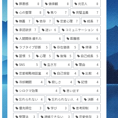
罪悪感
8
価値観
8
元恋人
8
心の整理
8
焦り
7
完璧主義
7
執着
7
依存
7
恋愛心理
7
成長
7
承認欲求
7
迷い
6
コミュニケーション
6
人間関係 疲れた
6
距離感
6
ラブタイプ診断
5
存在価値
5
停滞
5
習慣
5
心理
5
後悔
5
自己成長
5
SNS
5
生き方
4
理由
4
恋愛戦略相談室
4
自己受容
4
比較
4
冷却期間
4
寂しさ
4
記憶
4
シロクマ効果
4
思い出す
4
忘れられない
4
忘れられない人
4
決断
4
優先順位
3
学び
3
思考抑制
3
整理法
3
連絡できない
3
恋愛依存
3