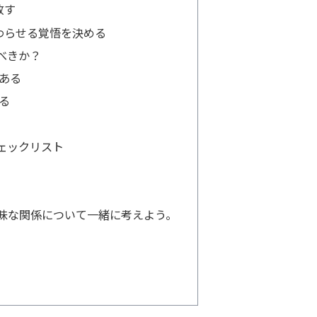
放す
わらせる覚悟を決める
べきか？
がある
いる
ェックリスト
曖昧な関係について一緒に考えよう。