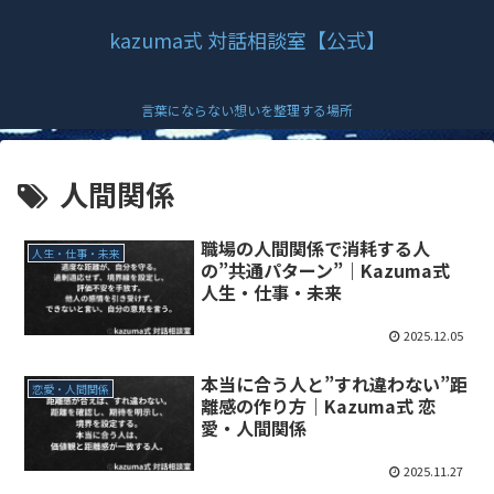
kazuma式 対話相談室【公式】
言葉にならない想いを整理する場所
人間関係
職場の人間関係で消耗する人
人生・仕事・未来
の”共通パターン”｜Kazuma式
人生・仕事・未来
2025.12.05
本当に合う人と”すれ違わない”距
恋愛・人間関係
離感の作り方｜Kazuma式 恋
愛・人間関係
2025.11.27