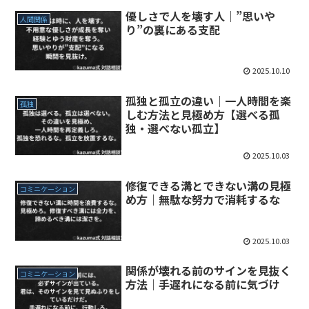
優しさで人を壊す人｜”思いや
人間関係
り”の裏にある支配
2025.10.10
孤独と孤立の違い｜一人時間を楽
孤独
しむ方法と見極め方【選べる孤
独・選べない孤立】
2025.10.03
修復できる溝とできない溝の見極
コミニケーション
め方｜無駄な努力で消耗するな
2025.10.03
関係が壊れる前のサインを見抜く
コミニケーション
方法｜手遅れになる前に気づけ