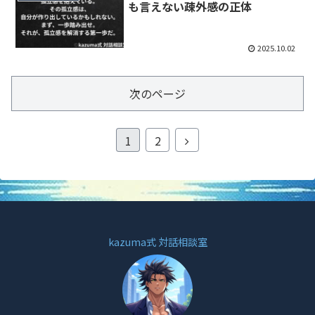
も言えない疎外感の正体
2025.10.02
次のページ
1
2
kazuma式 対話相談室