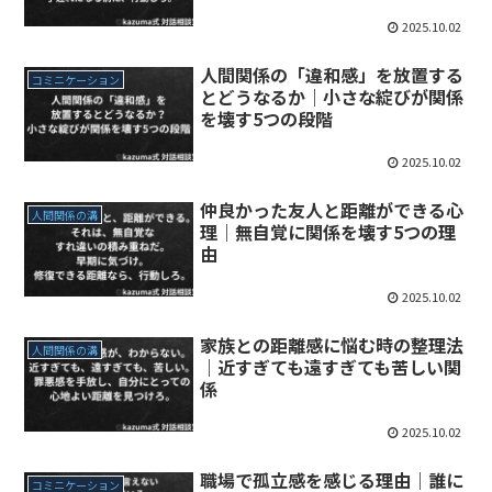
2025.10.02
人間関係の「違和感」を放置する
コミニケーション
とどうなるか｜小さな綻びが関係
を壊す5つの段階
2025.10.02
仲良かった友人と距離ができる心
人間関係の溝
理｜無自覚に関係を壊す5つの理
由
2025.10.02
家族との距離感に悩む時の整理法
人間関係の溝
｜近すぎても遠すぎても苦しい関
係
2025.10.02
職場で孤立感を感じる理由｜誰に
コミニケーション