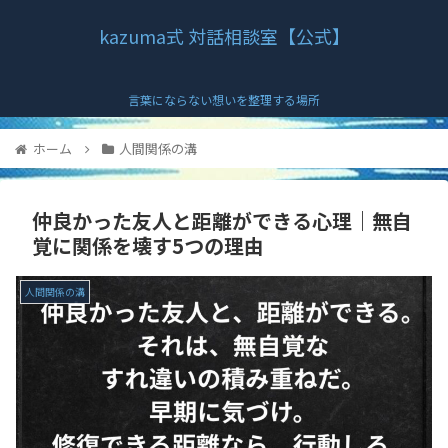
kazuma式 対話相談室【公式】
言葉にならない想いを整理する場所
ホーム
人間関係の溝
仲良かった友人と距離ができる心理｜無自
覚に関係を壊す5つの理由
人間関係の溝