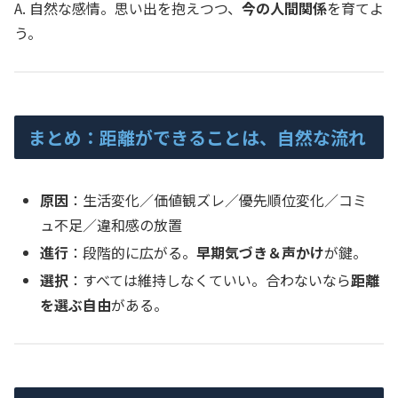
A. 自然な感情。思い出を抱えつつ、
今の人間関係
を育てよ
う。
まとめ：距離ができることは、自然な流れ
原因
：生活変化／価値観ズレ／優先順位変化／コミ
ュ不足／違和感の放置
進行
：段階的に広がる。
早期気づき＆声かけ
が鍵。
選択
：すべては維持しなくていい。合わないなら
距離
を選ぶ自由
がある。