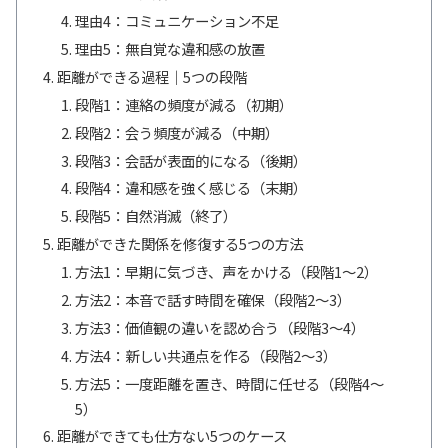
理由4：コミュニケーション不足
理由5：無自覚な違和感の放置
距離ができる過程｜5つの段階
段階1：連絡の頻度が減る（初期）
段階2：会う頻度が減る（中期）
段階3：会話が表面的になる（後期）
段階4：違和感を強く感じる（末期）
段階5：自然消滅（終了）
距離ができた関係を修復する5つの方法
方法1：早期に気づき、声をかける（段階1〜2）
方法2：本音で話す時間を確保（段階2〜3）
方法3：価値観の違いを認め合う（段階3〜4）
方法4：新しい共通点を作る（段階2〜3）
方法5：一度距離を置き、時間に任せる（段階4〜
5）
距離ができても仕方ない5つのケース