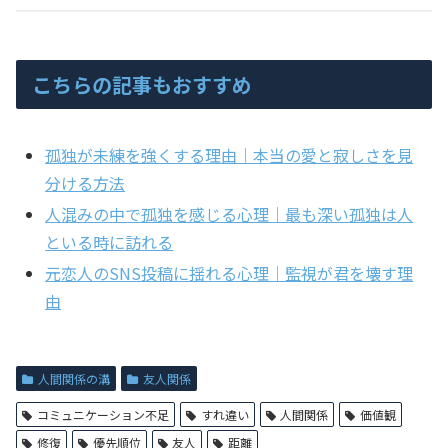
こちらの記事もおすすめ
孤独が未練を強くする理由｜本当の愛と寂しさを見
分ける方法
人混みの中で孤独を感じる心理｜最も深い孤独は人
といる時に訪れる
元恋人のSNS投稿に揺れる心理｜監視が君を壊す理
由
人間関係の溝
友人関係
コミュニケーション不足
すれ違い
人間関係
価値観
修復
優先順位
友人
距離