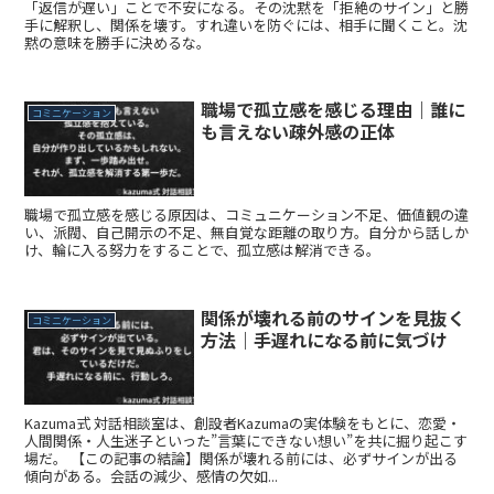
「返信が遅い」ことで不安になる。その沈黙を「拒絶のサイン」と勝
手に解釈し、関係を壊す。すれ違いを防ぐには、相手に聞くこと。沈
黙の意味を勝手に決めるな。
職場で孤立感を感じる理由｜誰に
コミニケーション
も言えない疎外感の正体
職場で孤立感を感じる原因は、コミュニケーション不足、価値観の違
い、派閥、自己開示の不足、無自覚な距離の取り方。自分から話しか
け、輪に入る努力をすることで、孤立感は解消できる。
関係が壊れる前のサインを見抜く
コミニケーション
方法｜手遅れになる前に気づけ
Kazuma式 対話相談室は、創設者Kazumaの実体験をもとに、恋愛・
人間関係・人生迷子といった”言葉にできない想い”を共に掘り起こす
場だ。 【この記事の結論】関係が壊れる前には、必ずサインが出る
傾向がある。会話の減少、感情の欠如...