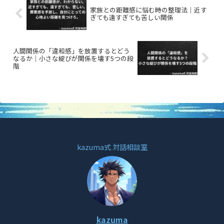
家族との距離感に悩む時の整理法｜近す
ぎても遠すぎても苦しい関係
人間関係の「違和感」を放置するとどう
なるか｜小さな綻びが関係を壊す5つの段
階
kazuma式 対話相談室
kazuma