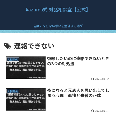
kazuma式 対話相談室【公式】
言葉にならない想いを整理する場所
連絡できない
復縁したいのに連絡できないとき
人間関係
の3つの対処法
2025.10.02
夜になると元恋人を思い出してし
人間関係
まう心理｜孤独と未練の正体
2025.10.01