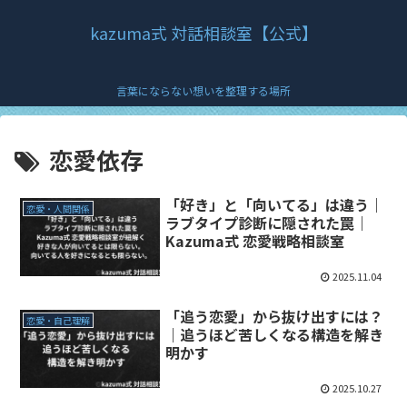
kazuma式 対話相談室【公式】
言葉にならない想いを整理する場所
恋愛依存
「好き」と「向いてる」は違う｜
恋愛・人間関係
ラブタイプ診断に隠された罠｜
Kazuma式 恋愛戦略相談室
2025.11.04
「追う恋愛」から抜け出すには？
恋愛・自己理解
｜追うほど苦しくなる構造を解き
明かす
2025.10.27