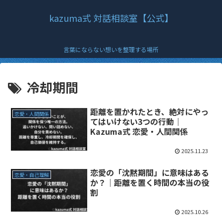
kazuma式 対話相談室【公式】
言葉にならない想いを整理する場所
冷却期間
距離を置かれたとき、絶対にやっ
恋愛・人間関係
てはいけない3つの行動｜
Kazuma式 恋愛・人間関係
2025.11.23
恋愛の「沈黙期間」に意味はある
恋愛・自己理解
か？｜距離を置く時間の本当の役
割
2025.10.26