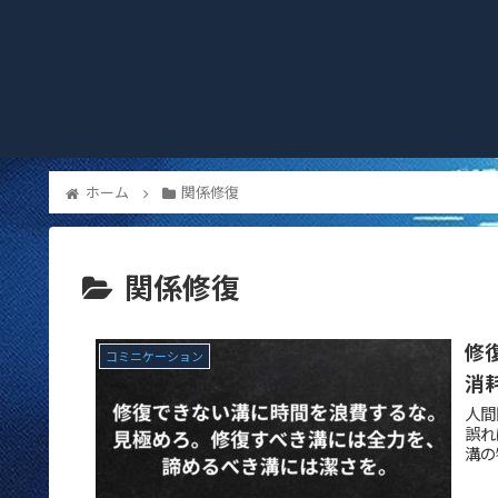
ホーム
関係修復
関係修復
修
コミニケーション
消
人間
誤れ
溝の