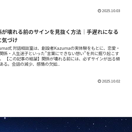
2025.10.03
係が壊れる前のサインを見抜く方法｜手遅れになる
に気づけ
zuma式 対話相談室は、創設者Kazumaの実体験をもとに、恋愛・
関係・人生迷子といった”言葉にできない想い”を共に掘り起こす
。 【この記事の結論】関係が壊れる前には、必ずサインが出る傾
ある。会話の減少、感情の欠如...
2025.10.02