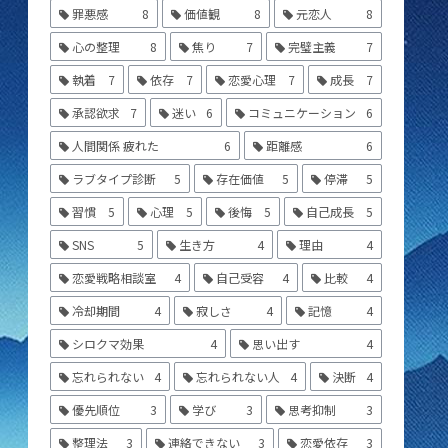
罪悪感
8
価値観
8
元恋人
8
心の整理
8
焦り
7
完璧主義
7
執着
7
依存
7
恋愛心理
7
成長
7
承認欲求
7
迷い
6
コミュニケーション
6
人間関係 疲れた
6
距離感
6
ラブタイプ診断
5
存在価値
5
停滞
5
習慣
5
心理
5
後悔
5
自己成長
5
SNS
5
生き方
4
理由
4
恋愛戦略相談室
4
自己受容
4
比較
4
冷却期間
4
寂しさ
4
記憶
4
シロクマ効果
4
思い出す
4
忘れられない
4
忘れられない人
4
決断
4
優先順位
3
学び
3
思考抑制
3
整理法
3
連絡できない
3
恋愛依存
3