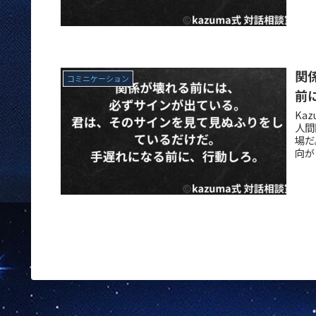
関
コミニケーション
前
Ka
人間
場だ
向が