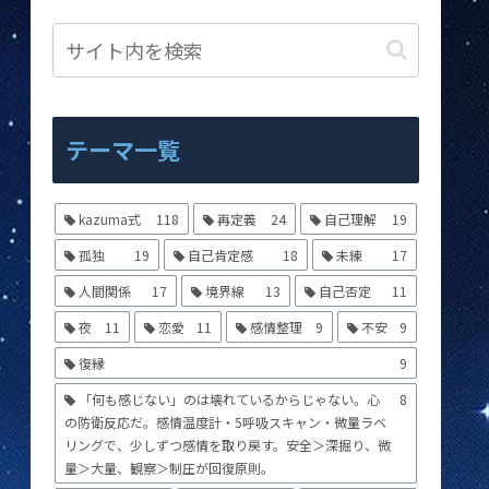
テーマ一覧
kazuma式
118
再定義
24
自己理解
19
孤独
19
自己肯定感
18
未練
17
人間関係
17
境界線
13
自己否定
11
夜
11
恋愛
11
感情整理
9
不安
9
復縁
9
「何も感じない」のは壊れているからじゃない。心
8
の防衛反応だ。感情温度計・5呼吸スキャン・微量ラベ
リングで、少しずつ感情を取り戻す。安全＞深掘り、微
量＞大量、観察＞制圧が回復原則。