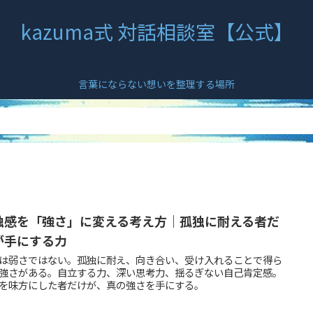
kazuma式 対話相談室【公式】
言葉にならない想いを整理する場所
独感を「強さ」に変える考え方｜孤独に耐える者だ
が手にする力
は弱さではない。孤独に耐え、向き合い、受け入れることで得ら
強さがある。自立する力、深い思考力、揺るぎない自己肯定感。
を味方にした者だけが、真の強さを手にする。