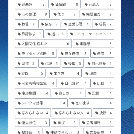
罪悪感
8
価値観
8
元恋人
8
心の整理
8
焦り
7
完璧主義
7
執着
7
依存
7
恋愛心理
7
成長
7
承認欲求
7
迷い
6
コミュニケーション
6
人間関係 疲れた
6
距離感
6
ラブタイプ診断
5
存在価値
5
停滞
5
習慣
5
心理
5
後悔
5
自己成長
5
SNS
5
生き方
4
理由
4
恋愛戦略相談室
4
自己受容
4
比較
4
冷却期間
4
寂しさ
4
記憶
4
シロクマ効果
4
思い出す
4
忘れられない
4
忘れられない人
4
決断
4
優先順位
3
学び
3
思考抑制
3
整理法
3
連絡できない
3
恋愛依存
3