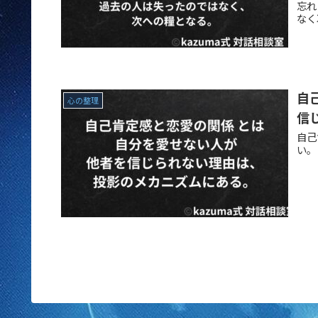
忘れ
なく
自
心の整理
信
自己
い。