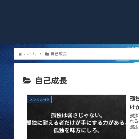
ホーム
自己成長
自己成長
孤
メンタル強化
け
孤独
れる
孤独