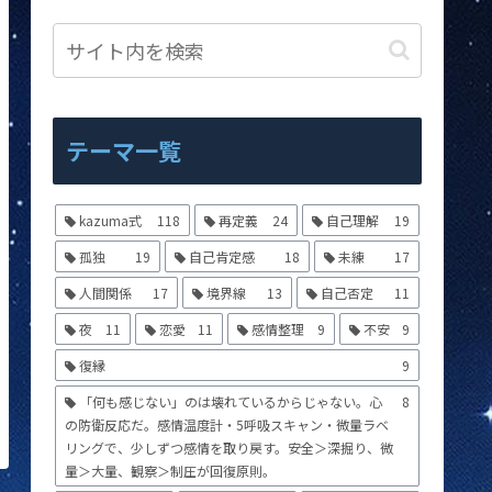
テーマ一覧
kazuma式
118
再定義
24
自己理解
19
孤独
19
自己肯定感
18
未練
17
人間関係
17
境界線
13
自己否定
11
夜
11
恋愛
11
感情整理
9
不安
9
復縁
9
「何も感じない」のは壊れているからじゃない。心
8
の防衛反応だ。感情温度計・5呼吸スキャン・微量ラベ
リングで、少しずつ感情を取り戻す。安全＞深掘り、微
量＞大量、観察＞制圧が回復原則。