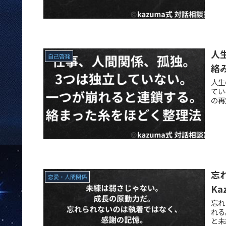
人
自己啓発
絡
人生
てい
の再
忘
恋愛・人間関係
Ka
忘れ
れる
と未