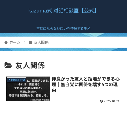
kazuma式 対話相談室【公式】
言葉にならない想いを整理する場所
ホーム
友人関係
友人関係
仲良かった友人と距離ができる心
人間関係の溝
理｜無自覚に関係を壊す5つの理
由
2025.10.02